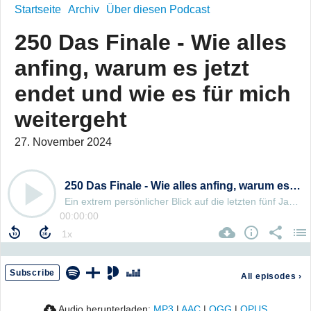
Startseite
Archiv
Über diesen Podcast
250 Das Finale - Wie alles
anfing, warum es jetzt
endet und wie es für mich
weitergeht
27. November 2024
250 Das Finale - Wie alles anfing, warum es jetzt endet und wie es für mich weitergeht
Ein extrem persönlicher Blick auf die letzten fünf Jahre und meine Zukunft
00:00:00
Subscribe
All episodes
›
Audio herunterladen:
MP3
|
AAC
|
OGG
|
OPUS