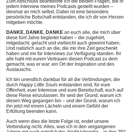
Zum Abschluss beantworte ich die beiden Fragen, die in
jedem Interview meines Podcasts gestellt wurden –
diesmal an mich selbst. Dabei ist eine besonders
persönliche Botschaft entstanden, die ich dir von Herzen
mitgeben möchte.
DANKE, DANKE, DANKE
an euch alle, die mich über
diese fünf Jahre begleitet haben – die zugehört,
mitgedacht, gelacht und vielleicht auch geweint haben.
Und natürlich auch an die, die mir ihre Zeit geschenkt
haben und mir für Interviews zur Verfügung standen. Ihr
alle habt mit eurem Vertrauen diesen Podcast zu dem
gemacht, was er war: ein Ort der Inspiration und des
Austauschs.
Ich bin unendlich dankbar für all die Verbindungen, die
durch
Happy Little Souls
entstanden sind, für eure
Offenheit, euer Interesse und eure Bereitschaft, euch auf
diese Reise einzulassen. Ihr seid der Grund, warum ich
diesen Weg gegangen bin – und der Grund, warum ich
ihn jetzt mit einem Lächeln und einem Gefühl der
Erfüllung beenden kann.
Auch wenn dies die letzte Folge ist, endet unsere
Verbindung nicht. Alles, was ich in den vergangenen
Jahren mit euch geteilt habe, bleibt lebendig – in den 250